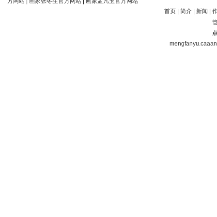
方网站
|
画家张冬生官方网站
|
画家孟凡玉官方网站
首页
|
简介
|
新闻
|
点
mengfanyu.caaan