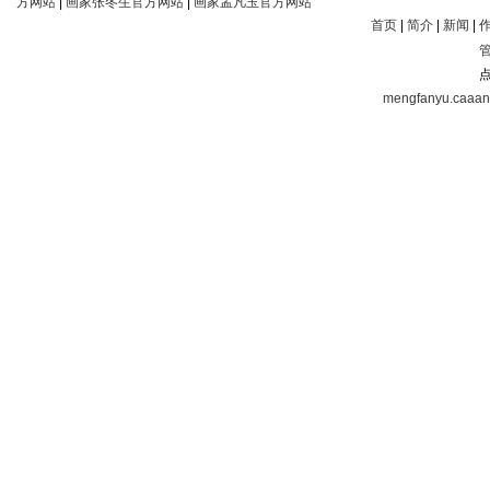
方网站
|
画家张冬生官方网站
|
画家孟凡玉官方网站
首页
|
简介
|
新闻
|
点
mengfanyu.caaan