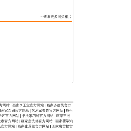
>>查看更多同类相片
方网站
|
画家李玉宝官方网站
|
画家齐建民官方
创画家邓娟官方网站
|
艺术家曹甦官方网站
|
原生
学艺官方网站
|
书法家刁锋官方网站
|
画家王照
轶泰官方网站
|
画家唐先德官方网站
|
画家瞿学鸿
民官方网站
|
画家张景蕙官方网站
|
画家唐雪根官