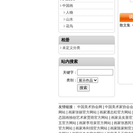
中国画
人物
说
山水
散文集
花鸟
相册
未定义分类
站内搜索
关键字：
类别：
友情链接：
中国美术协会网
|
中国美术家协会
网站
|
画家张丽官方网站
|
画家潘志松官方网站
态国画独创艺术家贾雨官方网站
|
画家吴友善官
五官方网站
|
画家李培泉官方网站
|
画家张惠民
官方网站
|
画家寿利强官方网站
|
画家陈家刚官